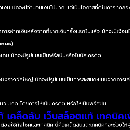
ฝากเงิน มักจะมีจำนวนเงินไม่มาก แต่เป็นโอกาสที่ดีในการทดล
ี่ทำการฝากเงินหลังจากที่ฝากเงินครั้งแรกไปแล้ว มักจะมีเงื่
onus)
เกม มักจะมีรูปแบบเป็นฟรีสปินหรือโบนัสเครดิต
่อชิงรางวัลใหญ่ มักจะมีรูปแบบเป็นการสะสมคะแนนจากการเล
ในวันเกิด โดยการให้เป็นเครดิต หรือให้เป็นฟรีสปิน
้ เคล็ดลับ เว็บสล็อตแท้ เทคนิค
้องใช้ทั้งโชคและเทคนิค นี่คือเคล็ดลับและเทคนิคที่จะช่วยให้