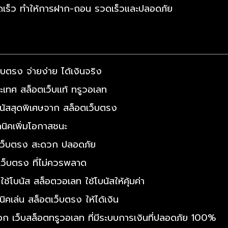
ดเร็ว ทำให้การฝาก-ถอน รวดเร็วและปลอดภัย
บตรง จ่ายง่าย ได้เงินจริง
ระเทศ สล็อตเว็บแท้ ทรูวอเลท
ะโบนัสสุดพิเศษจาก สล็อตเว็บตรง
คนิคเพิ่มโอกาสชนะ
อตเว็บตรง สะดวก ปลอดภัย
ว็บตรง ที่ไม่ควรพลาด
ช้โบนัส สล็อตวอเลท ใช้โบนัสให้คุ้มค่า
นิคเล่น สล็อตเว็บตรง ให้ได้เงิน
ก เว็บสล็อตทรูวอเลท ที่มีระบบการเงินที่ปลอดภัย 100%