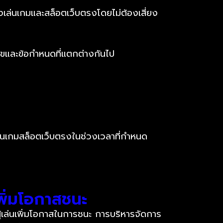
องเล่นเกมและสล็อตเว็บตรงโดยไม่ต้องเสี่ยง
อนไขและข้อกำหนดที่แตกต่างกันไป
่นเกมสล็อตเว็บตรงในช่วงเวลาที่กำหนด
เพิ่มโอกาสชนะ
ผู้เล่นเพิ่มโอกาสในการชนะ
การบริหารจัดการ