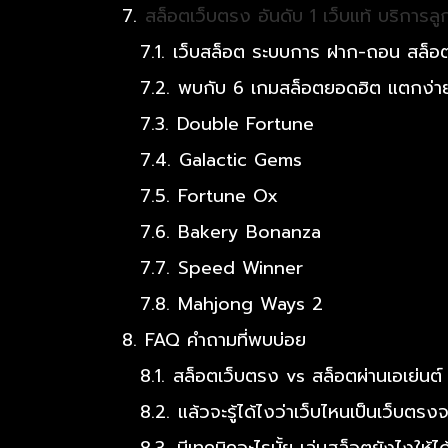
สล็อตเว็บตรง อันดับ 1 เว็บแท้ บริการลู
เว็บสล็อต ระบบการ ฝาก-ถอน สล็อ
พบกับ 6 เกมสล็อตยอดฮิต แตกง่าย 
Double Fortune
Galactic Gems
Fortune Ox
Bakery Bonanza
Speed Winner
Mahjong Ways 2
FAQ คำถามที่พบบ่อย
สล็อตเว็บตรง vs สล็อตผ่านเอเย่นต
แล้วจะรู้ได้ไงว่าเว็บไหนเป็นเว็บต