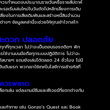
วรกำหนดงบประมาณรายวันหรือรายสัปดาห์
ะรอเริ่มเล่นใหม่ในวันถัดไป
หลีกเลี่ยงการเดิม
เสี่ยงในการเสียเดิมพันและสร้างหนี้สินจำนวน
างๆ ข้อมูลเหล่านี้จะช่วยให้คุณเข้าใจกลไก
ง สะดวก ปลอดภัย
ทุกที่ทุกเวลา ไม่ว่าจะเป็นตอนรอรถติดๆ พัก
ารใช้งานบนมือถือทุกระบบปฏิบัติการ ไม่ว่าจะ
นได้สบายๆ แถมยังเล่นได้ตลอด 24 ชั่วโมง ไม่มี
นดับแรก พวกเขาใช้เทคโนโลยีการเข้ารหัสที่
ม่ควรพลาด
เลือกเล่น แต่ละเกมมีธีมและฟีเจอร์ที่แตกต่างกัน
เต้นและท้าทาย เช่น Gonzo’s Quest และ Book