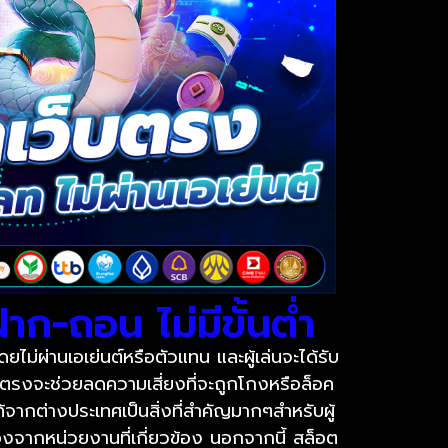
ก-ถอน ไม่มีขั้นต่ำ
ม่ผ่านเอเย่นต์หรือตัวแทน และผู้เล่นจะได้รับ
ตรงจะช่วยลดความเสี่ยงที่จะถูกโกงหรือล็อค
แท้จากต่างประเทศเป็นสิ่งที่สำคัญมากๆสำหรับผู้
งจากหน่วยงานที่เกี่ยวข้อง นอกจากนี้ สล็อต