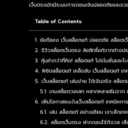
เว็บตรงมักมีระบบการถอนเงินปลอดภัยและรว
Table of Contents
ข้อดีของ เว็บสล็อตแท้ ปลอดภัย สล็อตเว็
รีวิวสล็อตเว็บตรง ลิขสิทธิ์แท้จากต่างป
คุ้มค่ากว่าที่คิด! สล็อตแท้ โปรโมชั่นแล
พิชิตสล็อตแท้ เคล็ดลับ เว็บสล็อตแท้ เท
เว็บสล็อตแท้ เล่นง่าย ได้เงินจริง สล็
เกมสล็อตวอเลท หลากหลายธีมจาก เ
เพิ่มโอกาสชนะในเว็บสล็อตแท้ เทคนิคการใ
เล่น สล็อตแท้ อย่างเซียน เจาะลึกเทค
สล็อตเว็บตรง ฝากถอนไร้กังวล เลือ