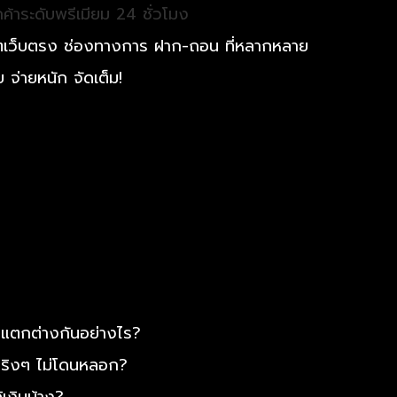
กค้าระดับพรีเมียม 24 ชั่วโมง
ตเว็บตรง ช่องทางการ ฝาก-ถอน ที่หลากหลาย
จ่ายหนัก จัดเต็ม!
์ แตกต่างกันอย่างไร?
รงจริงๆ ไม่โดนหลอก?