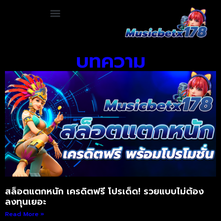
บทความ
สล็อตแตกหนัก เครดิตฟรี โปรเด็ด! รวยแบบไม่ต้อง
ลงทุนเยอะ
Read More »