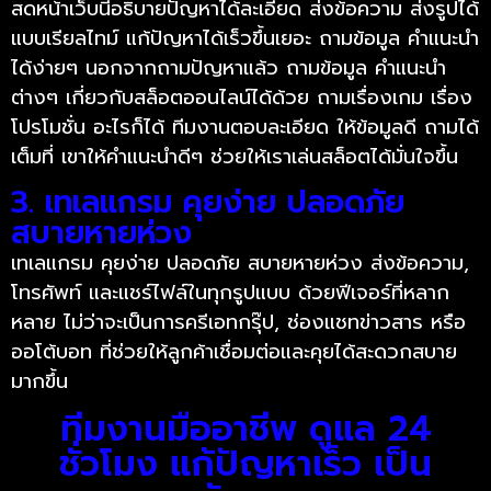
สดหน้าเว็บนี่อธิบายปัญหาได้ละเอียด ส่งข้อความ ส่งรูปได้
แบบเรียลไทม์ แก้ปัญหาได้เร็วขึ้นเยอะ
ถามข้อมูล คำแนะนำ
ได้ง่ายๆ นอกจากถามปัญหาแล้ว ถามข้อมูล คำแนะนำ
ต่างๆ เกี่ยวกับสล็อตออนไลน์ได้ด้วย ถามเรื่องเกม เรื่อง
โปรโมชั่น อะไรก็ได้ ทีมงานตอบละเอียด ให้ข้อมูลดี ถามได้
เต็มที่ เขาให้คำแนะนำดีๆ ช่วยให้เราเล่นสล็อตได้มั่นใจขึ้น
3. เทเลแกรม คุยง่าย ปลอดภัย
สบายหายห่วง
เทเลแกรม คุยง่าย ปลอดภัย สบายหายห่วง ส่งข้อความ,
โทรศัพท์ และแชร์ไฟล์ในทุกรูปแบบ ด้วยฟีเจอร์ที่หลาก
หลาย ไม่ว่าจะเป็นการครีเอทกรุ๊ป, ช่องแชทข่าวสาร หรือ
ออโต้บอท ที่ช่วยให้ลูกค้าเชื่อมต่อและคุยได้สะดวกสบาย
มากขึ้น
ทีมงานมืออาชีพ ดูแล 24
ชั่วโมง แก้ปัญหาเร็ว เป็น