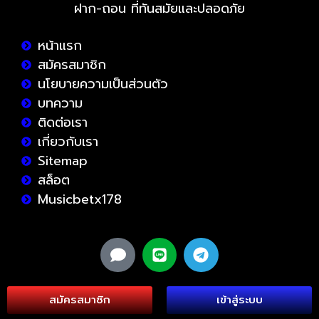
ฝาก-ถอน ที่ทันสมัยและปลอดภัย
หน้าแรก
สมัครสมาชิก
นโยบายความเป็นส่วนตัว
บทความ
ติดต่อเรา
เกี่ยวกับเรา
Sitemap
สล็อต
Musicbetx178
สมัครสมาชิก
เข้าสู่ระบบ